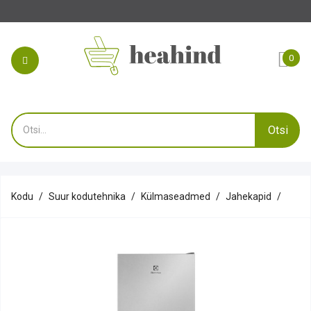
Soodus
0
Otsi
Kodu
Suur kodutehnika
Külmaseadmed
Jahekapid