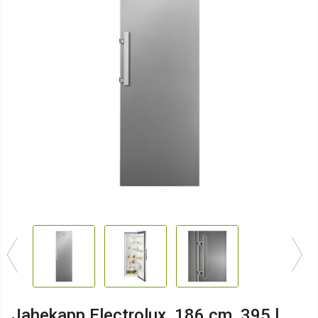
Jahekapp Electrolux, 186 cm, 395 l,