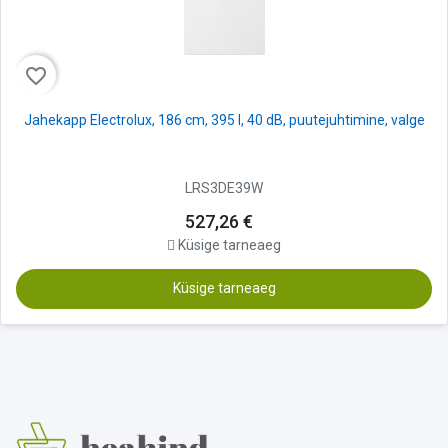
favorite_border
Jahekapp Electrolux, 186 cm, 395 l, 40 dB, puutejuhtimine, valge
LRS3DE39W
527,26 €
Küsige tarneaeg
Küsige tarneaeg