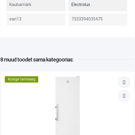
Kaubamärk
Electrolux
ean13
7333394035475
8 muud toodet
sama kategoorias:
Küsige tarneaeg