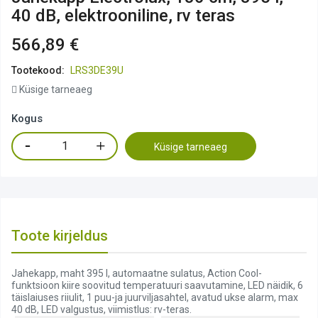
40 dB, elektrooniline, rv teras
566,89 €
Tootekood:
LRS3DE39U
Küsige tarneaeg
Kogus
Küsige tarneaeg
Toote kirjeldus
Jahekapp, maht 395 l, automaatne sulatus, Action Cool-
funktsioon kiire soovitud temperatuuri saavutamine, LED näidik, 6
täislaiuses riiulit, 1 puu-ja juurviljasahtel, avatud ukse alarm, max
40 dB, LED valgustus, viimistlus: rv-teras.