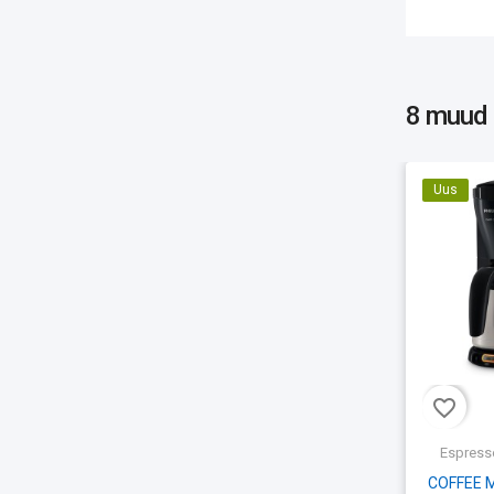
8 muud
Uus
favorite_border
Espress
COFFEE 