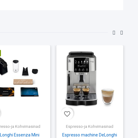
favorite_border
fav
resso-ja Kohvimasinad
Espresso-ja Kohvimasinad
’Longhi Essenza Mini
Espresso machine DeLonghi