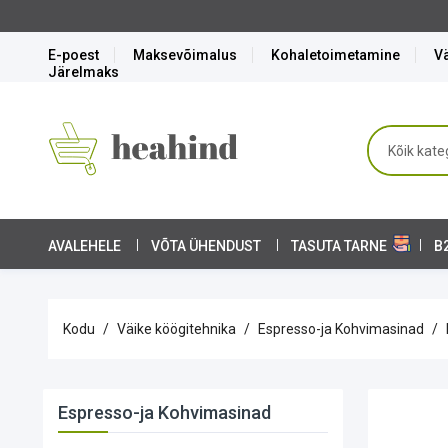
öögitehnika komplektid tasuta tarnega!
E-poest
Maksevõimalus
Kohaletoimetamine
Vä
Järelmaks
AVALEHELE
VÕTA ÜHENDUST
TASUTA TARNE
B
Kodu
Väike köögitehnika
Espresso-ja Kohvimasinad
Espresso-ja Kohvimasinad