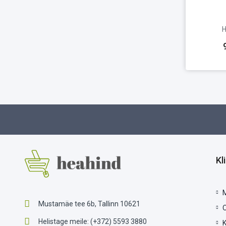
H
Kl
Mustamäe tee 6b, Tallinn 10621
Helistage meile:
(+372) 5593 3880