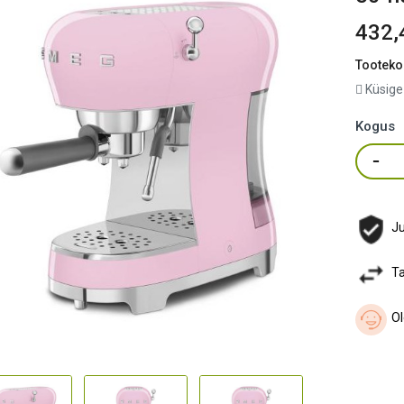
432,
Tooteko
Küsige
Kogus
Ju
Ta
Ol