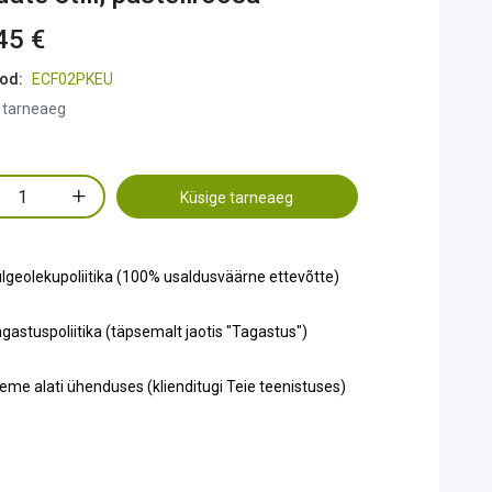
45 €
od:
ECF02PKEU
 tarneaeg
Küsige tarneaeg
lgeolekupoliitika (100% usaldusväärne ettevõtte)
gastuspoliitika (täpsemalt jaotis "Tagastus")
eme alati ühenduses (klienditugi Teie teenistuses)