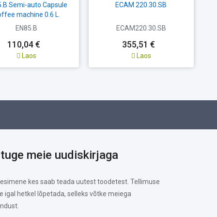
.B Semi-auto Capsule
ECAM 220.30.SB
k
offee machine 0.6 L
EN85.B
ECAM220.30.SB
110,04 €
355,51 €
Laos
Laos
ituge meie uudiskirjaga
 esimene kes saab teada uutest toodetest. Tellimuse
te igal hetkel lõpetada, selleks võtke meiega
ndust.