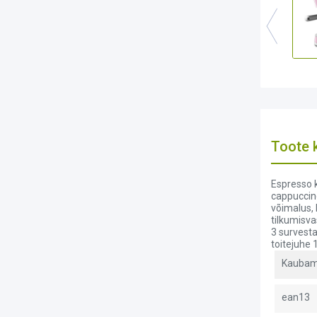
Toote k
Espresso k
cappuccin
võimalus, 
tilkumisva
3 survesta
toitejuhe 
Kaubam
ean13