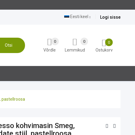
Eesti keel
Logi sisse
0
0
0
Otsi
Võrdle
Lemmikud
Ostukorv
 pastellroosa
esso kohvimasin Smeg,
ate stiil, pastellroosa