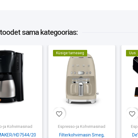
 toodet
sama kategoorias:
Küsige tarneaeg
Uus
favorite_border
favorite_border
o-ja Kohvimasinad
Espresso-ja Kohvimasinad
Esp
MAKER/HD7544/20
Filterkohvimasin Smeg,
De