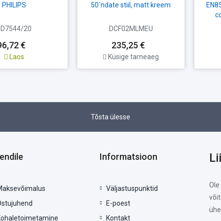
PHILIPS
50`ndate stiil, matt kreem
EN85
c
D7544/20
DCF02MLMEU
96,72 €
235,25 €
Laos
Küsige tarneaeg
Tõsta ülesse
Li
iendile
Informatsioon
Ole
Maksevõimalus
Väljastuspunktid
või
Ostujuhend
E-poest
ühe
Kohaletoimetamine
Kontakt