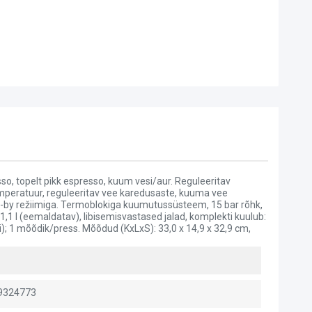
sso, topelt pikk espresso, kuum vesi/aur. Reguleeritav
mperatuur, reguleeritav vee karedusaste, kuuma vee
d-by režiimiga. Termoblokiga kuumutussüsteem, 15 bar rõhk,
,1 l (eemaldatav), libisemisvastased jalad, komplekti kuulub:
di); 1 mõõdik/press. Mõõdud (KxLxS): 33,0 x 14,9 x 32,9 cm,
9324773