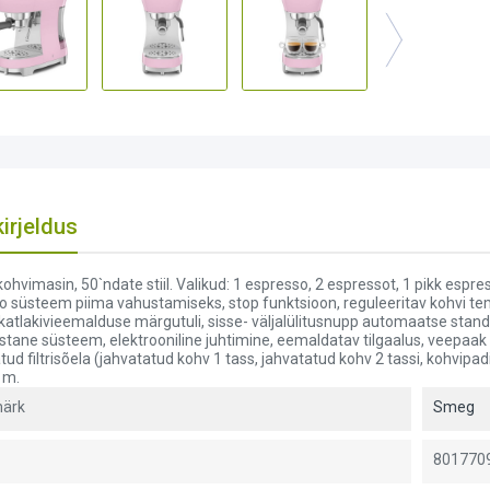
irjeldus
ohvimasin, 50`ndate stiil. Valikud: 1 espresso, 2 espressot, 1 pikk espre
o süsteem piima vahustamiseks, stop funktsioon, reguleeritav kohvi te
katlakivieemalduse märgutuli, sisse- väljalülitusnupp automaatse stan
stane süsteem, elektrooniline juhtimine, eemaldatav tilgaalus, veepaak 1
tud filtrisõela (jahvatatud kohv 1 tass, jahvatatud kohv 2 tassi, kohvipa
1m.
ärk
Smeg
801770