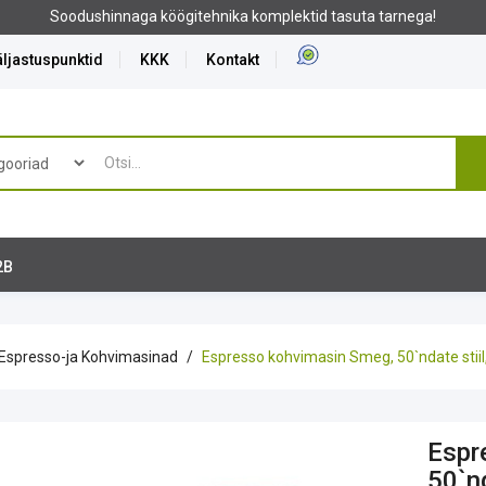
ljastuspunktid
KKK
Kontakt
2B
Espresso-ja Kohvimasinad
Espresso kohvimasin Smeg, 50`ndate stiil,
Espr
50`nd