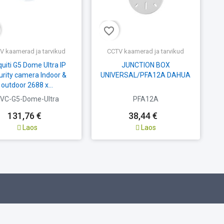
favorite_border
fav
V kaamerad ja tarvikud
CCTV kaamerad ja tarvikud
quiti G5 Dome Ultra IP
JUNCTION BOX
urity camera Indoor &
UNIVERSAL/PFA12A DAHUA
outdoor 2688 x...
VC-G5-Dome-Ultra
PFA12A
H
131,76 €
38,44 €
Laos
Laos