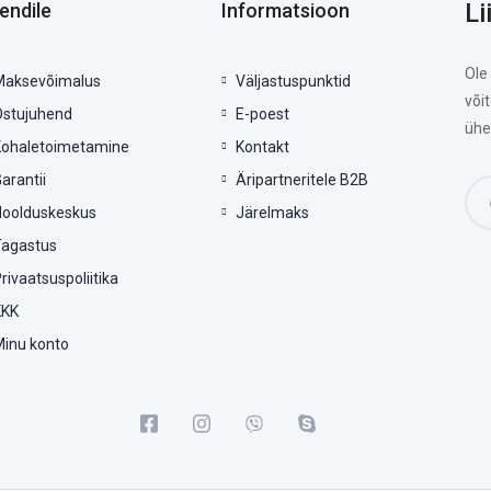
Li
iendile
Informatsioon
Ole
Maksevõimalus
Väljastuspunktid
või
Ostujuhend
E-poest
ühe
Kohaletoimetamine
Kontakt
arantii
Äripartneritele B2B
Hoolduskeskus
Järelmaks
Tagastus
rivaatsuspoliitika
KKK
Minu konto