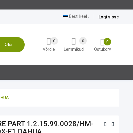
Eesti keel
Logi sisse
0
0
0
Otsi
Võrdle
Lemmikud
Ostukorv
DAHUA
E PART 1.2.15.99.0028/HM-
0X-F1 DAHUA