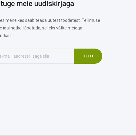
ituge meie uudiskirjaga
 esimene kes saab teada uutest toodetest. Tellimuse
te igal hetkel lõpetada, selleks võtke meiega
ndust.