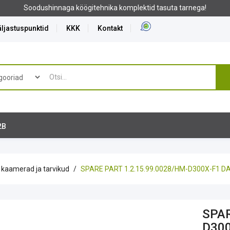
Soodushinnaga köögitehnika komplektid tasuta tarnega!
ljastuspunktid
KKK
Kontakt
2B
kaamerad ja tarvikud
SPARE PART 1.2.15.99.0028/HM-D300X-F1 
SPAR
D30