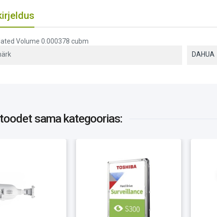
irjeldus
ulated Volume 0.000378 cubm
ärk
DAHUA
 toodet
sama kategoorias: