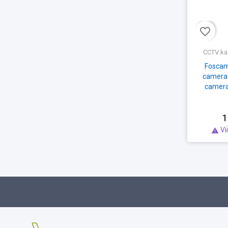
favorite_border
CCTV ka
Foscam
camera B
camera
1
Vi
