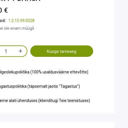
0 €
od:
1.2.15.99.0028
ei ole enam müügil.
Küsige tarneaeg
lgeolekupoliitika (100% usaldusväärne ettevõtte)
gastuspoliitika (täpsemalt jaotis "Tagastus")
eme alati ühenduses (klienditugi Teie teenistuses)