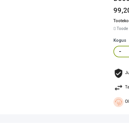
99,2
Tooteko
Toode 
Kogus
Ju
Ta
Ol