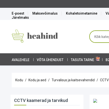
E-poest
Maksevõimalus
Kohaletoimetamine
Vä
Järelmaks
AVALEHELE
VÕTA ÜHENDUST
TASUTA TARNE
B
Kodu
Kodu ja aed
Turvalisus ja kaitsevahendid
CCTV 
CCTV kaamerad ja tarvikud