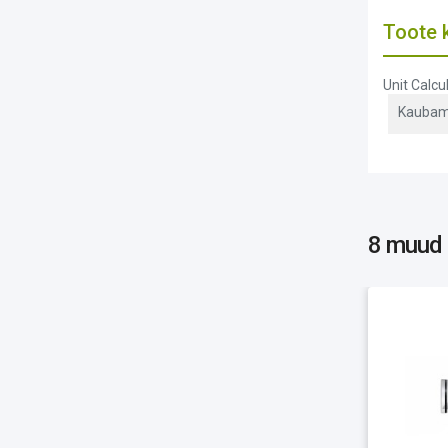
Toote k
Unit Calc
Kaubam
8 muud