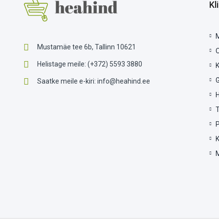
Kl
Mustamäe tee 6b, Tallinn 10621
Helistage meile:
(+372) 5593 3880
G
Saatke meile e-kiri:
info@heahind.ee
P