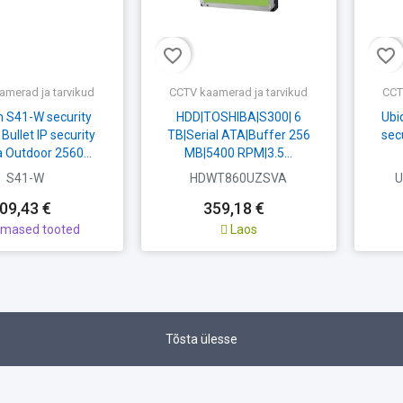
favorite_border
favorite_border
amerad ja tarvikud
CCTV kaamerad ja tarvikud
CCT
 S41-W security
HDD|TOSHIBA|S300| 6
Ubi
ullet IP security
TB|Serial ATA|Buffer 256
sec
 Outdoor 2560...
MB|5400 RPM|3.5...
S41-W
HDWT860UZSVA
U
09,43 €
359,18 €
imased tooted
Laos
Tõsta ülesse