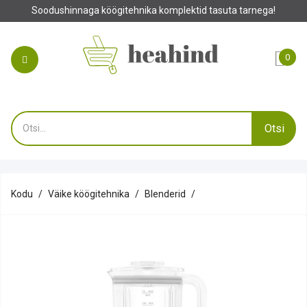
Soodushinnaga köögitehnika komplektid tasuta tarnega!
0
Otsi
Kodu
Väike köögitehnika
Blenderid