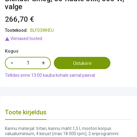
valge
266,70 €
Tootekood:
BLF03WHEU
Viimased tooted

Kogus
Ostukorvi
Tellides enne 13:00 kauba kohale samal päeval
Toote kirjeldus
Kannu materjal: tritan, kannu maht 1,5 l, mootori korpus
valualumiinium, 4 kiirust (max 18 000 rpm), 2 eriprogrammi: