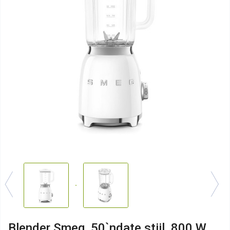
Blender Smeg, 50`ndate stiil, 800 W,