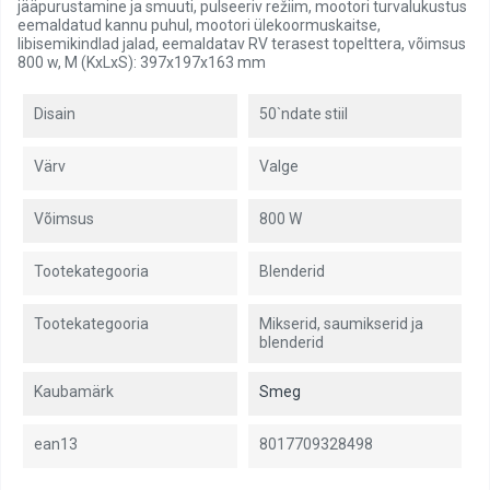
jääpurustamine ja smuuti, pulseeriv režiim, mootori turvalukustus
eemaldatud kannu puhul, mootori ülekoormuskaitse,
libisemikindlad jalad, eemaldatav RV terasest topelttera, võimsus
800 w, M (KxLxS): 397x197x163 mm
Disain
50`ndate stiil
Värv
Valge
Võimsus
800 W
Tootekategooria
Blenderid
Tootekategooria
Mikserid, saumikserid ja
blenderid
Kaubamärk
Smeg
ean13
8017709328498