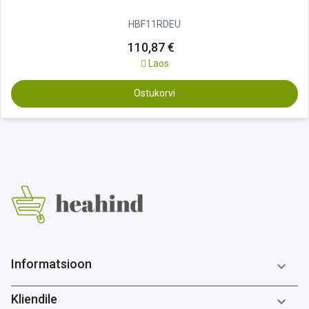
HBF11RDEU
110,87 €
Laos
Ostukorvi
Informatsioon

Kliendile
