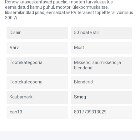
Renew kaasaskantavad pudelid, mootori turvalukustus
eemaldatud kannu puhul, mootori ülekoormuskaitse,
libisemikindlad jalad, eemaldatav RV terasest topelttera, võimsus
300 W.
Disain
50`ndate stiil
Värv
Must
Tootekategooria
Mikserid, saumikserid ja
blenderid
Tootekategooria
Blenderid
Kaubamärk
Smeg
ean13
8017709313029