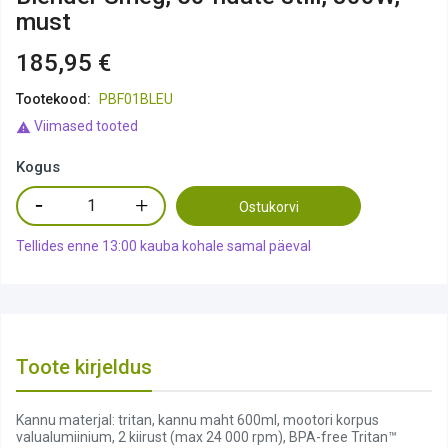
must
185,95 €
Tootekood:
PBF01BLEU
Viimased tooted

Kogus
Ostukorvi
Tellides enne 13:00 kauba kohale samal päeval
Toote kirjeldus
Kannu materjal: tritan, kannu maht 600ml, mootori korpus
valualumiinium, 2 kiirust (max 24 000 rpm), BPA-free Tritan™