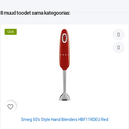
8 muud toodet
sama kategoorias:
Uus
favorite_border
Smeg 50's Style Hand Blenders HBF11RDEU Red