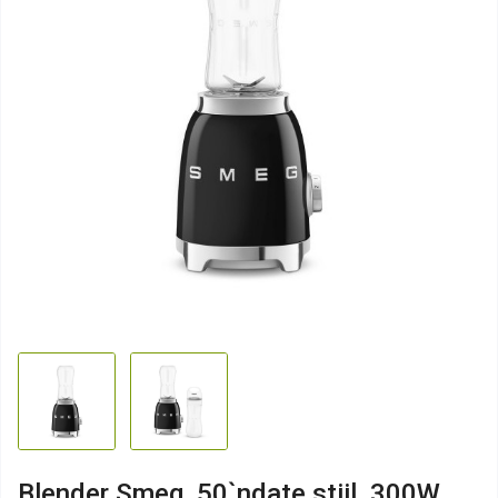
Blender Smeg, 50`ndate stiil, 300W,