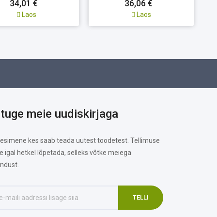
34,01 €
36,06 €
Laos
Laos
ituge meie uudiskirjaga
 esimene kes saab teada uutest toodetest. Tellimuse
te igal hetkel lõpetada, selleks võtke meiega
ndust.