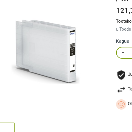
121,
Tooteko
Toode 
Kogus
Ju
Ta
Ol