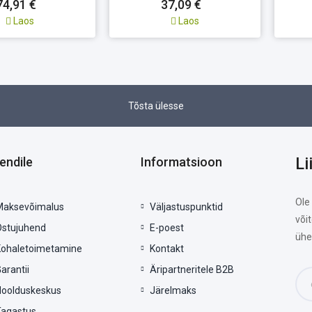
74,91 €
37,09 €
Laos
Laos
Tõsta ülesse
Li
iendile
Informatsioon
Ole
Maksevõimalus
Väljastuspunktid
või
Ostujuhend
E-poest
ühe
Kohaletoimetamine
Kontakt
arantii
Äripartneritele B2B
Hoolduskeskus
Järelmaks
Tagastus