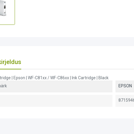
irjeldus
ridge | Epson | WF-C81xx / WF-C86xx | Ink Cartridge | Black
ärk
EPSON
871594