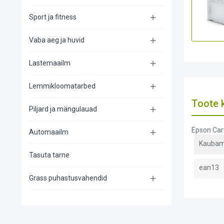
Sport ja fitness

Vaba aeg ja huvid

Lastemaailm

Lemmikloomatarbed

Toote k
Piljard ja mängulauad

Epson Cart
Automaailm

Kaubam
Tasuta tarne
ean13
Grass puhastusvahendid
