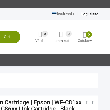
Eesti keel
Logi sisse
0
0
0
Otsi
Võrdle
Lemmikud
Ostukorv
n Cartridge | Epson | WF-C81xx
C86xx | Ink Cartridge | Black