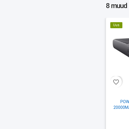
8 muud
Uus
favorite_border
POW
20000M