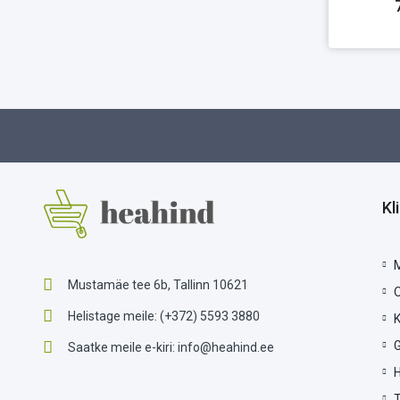
Kl
Mustamäe tee 6b, Tallinn 10621
Helistage meile:
(+372) 5593 3880
G
Saatke meile e-kiri:
info@heahind.ee