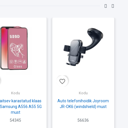
favorite_border
fav
Kodu
Kodu
aitsev karastatud klaas
Auto telefonihoidik Joyroom
 Samsung A556 A55 5G
JR-OK6 (windshield) must
A
must
54345
56636