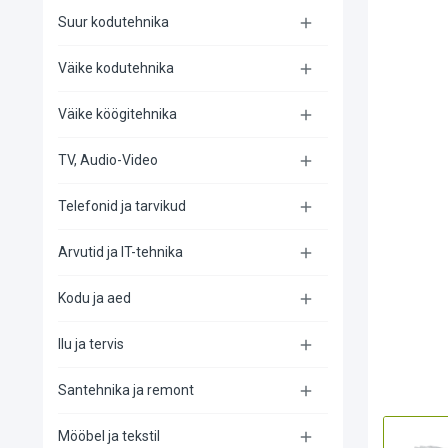
Suur kodutehnika

Väike kodutehnika

Väike köögitehnika

TV, Audio-Video

Telefonid ja tarvikud

Arvutid ja IT-tehnika

Kodu ja aed

Ilu ja tervis

Santehnika ja remont

Mööbel ja tekstil
