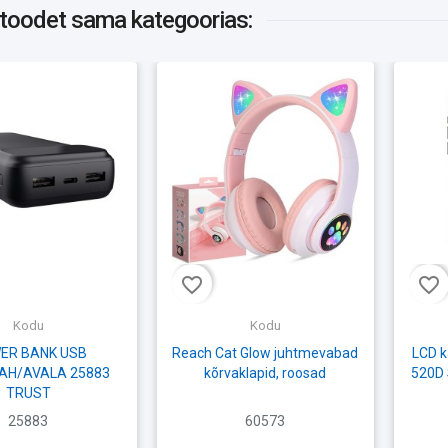
 toodet
sama kategoorias:
favorite_border
favorite_border
Kodu
Kodu
ER BANK USB
Reach Cat Glow juhtmevabad
LCD k
AH/AVALA 25883
kõrvaklapid, roosad
520D
TRUST
25883
60573