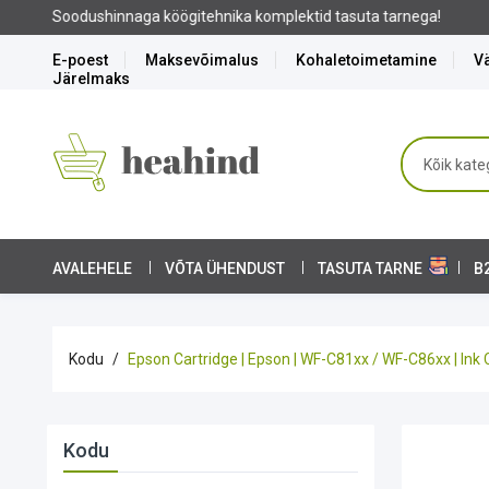
E-poest
Maksevõimalus
Kohaletoimetamine
Vä
Järelmaks
AVALEHELE
VÕTA ÜHENDUST
TASUTA TARNE
B
Kodu
Epson Cartridge | Epson | WF-C81xx / WF-C86xx | Ink C
Kodu