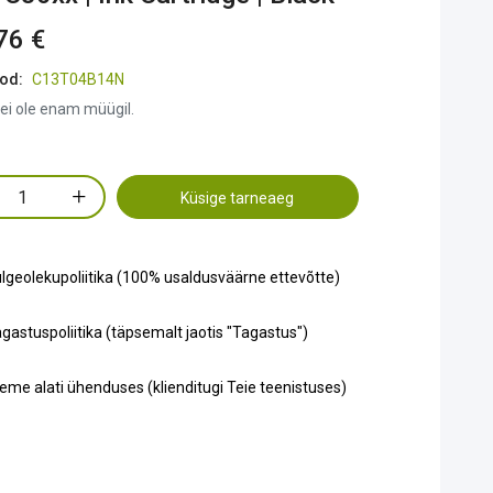
76 €
od:
C13T04B14N
ei ole enam müügil.
Küsige tarneaeg
lgeolekupoliitika (100% usaldusväärne ettevõtte)
gastuspoliitika (täpsemalt jaotis "Tagastus")
eme alati ühenduses (klienditugi Teie teenistuses)