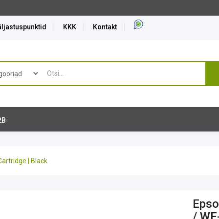
ljastuspunktid
KKK
Kontakt
2B
artridge | Black
Epso
/ WF-