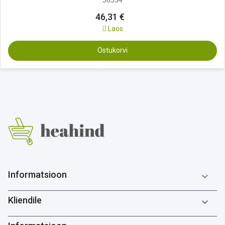
46,31 €
Laos
Ostukorvi
Informatsioon

Kliendile
