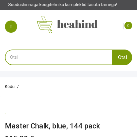
naga köögitehnika komplektid tasuta tarnega!
0
Otsi
Kodu
Master Chalk, blue, 144 pack