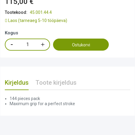
115,00 €
Tootekood:
45.001.44.4
Laos
(tarneaeg 5-10 tööpäeva)
Kogus
Ostukorvi
Kirjeldus
Toote kirjeldus
144 pieces pack
Maximum grip for a perfect stroke