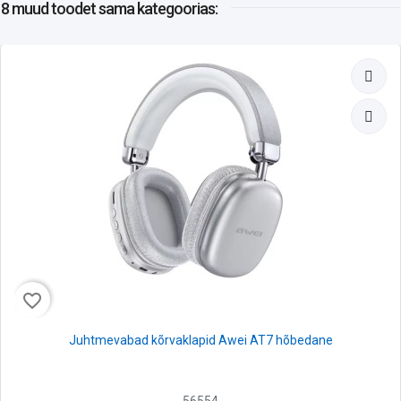
8 muud toodet
sama kategoorias:
favorite_border
Juhtmevabad kõrvaklapid Awei AT7 hõbedane
56554