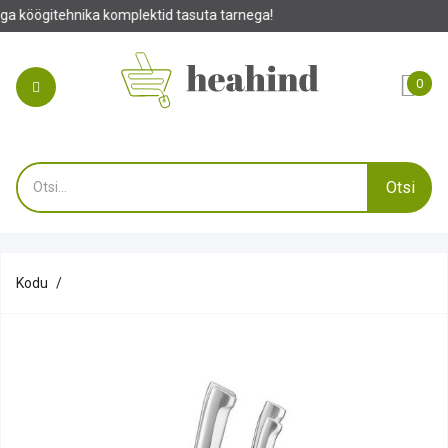
lektid tasuta tarnega!
0
Otsi
Kodu