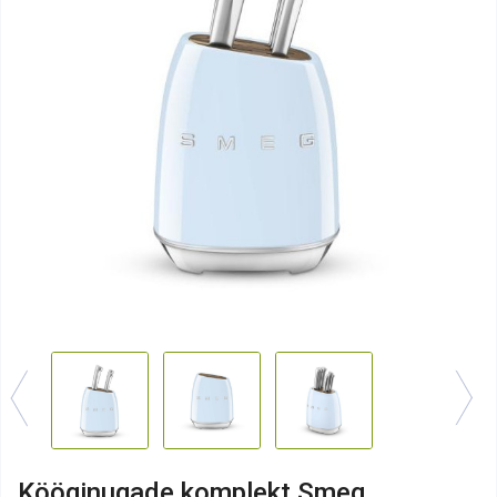
Kööginugade komplekt Smeg,