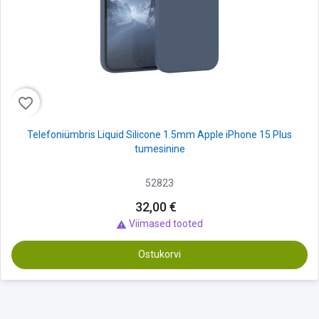
favorite_border
Telefoniümbris Liquid Silicone 1.5mm Apple iPhone 15 Plus
tumesinine
52823
32,00 €
Viimased tooted

Ostukorvi