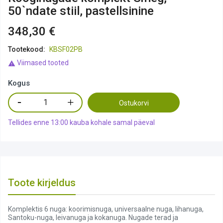
50`ndate stiil, pastellsinine
348,30 €
Tootekood:
KBSF02PB
Viimased tooted

Kogus
Ostukorvi
Tellides enne 13:00 kauba kohale samal päeval
Toote kirjeldus
Komplektis 6 nuga: koorimisnuga, universaalne nuga, lihanuga,
Santoku-nuga, leivanuga ja kokanuga. Nugade terad ja