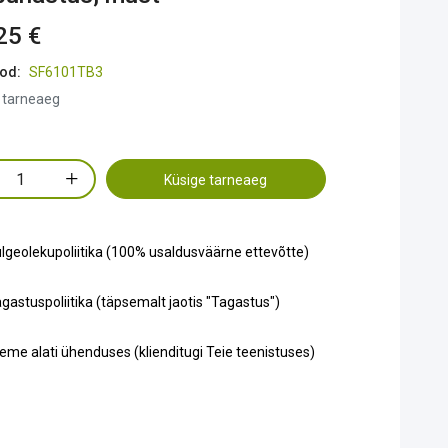
25 €
od:
SF6101TB3
 tarneaeg
Küsige tarneaeg
lgeolekupoliitika (100% usaldusväärne ettevõtte)
gastuspoliitika (täpsemalt jaotis "Tagastus")
eme alati ühenduses (klienditugi Teie teenistuses)