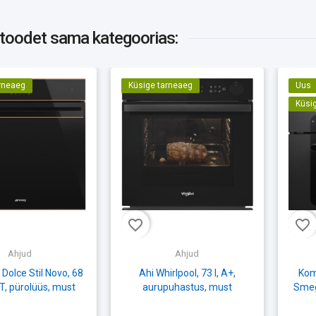
 toodet
sama kategoorias:
rneaeg
Küsige tarneaeg
Uus
Küsi
favorite_border
favorite_border
Ahjud
Ahjud
Dolce Stil Novo, 68
Ahi Whirlpool, 73 l, A+,
Kom
FT, pürolüüs, must
aurupuhastus, must
Smeg