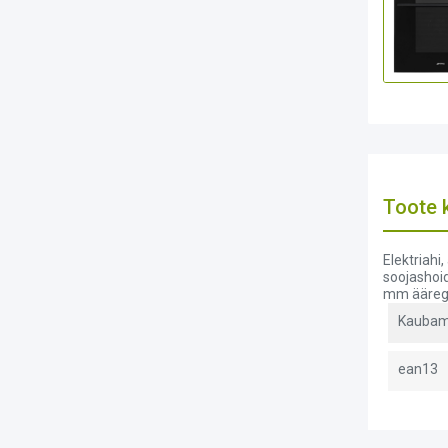
Toote k
Elektriahi
soojashoid
mm äärega
Kaubam
ean13