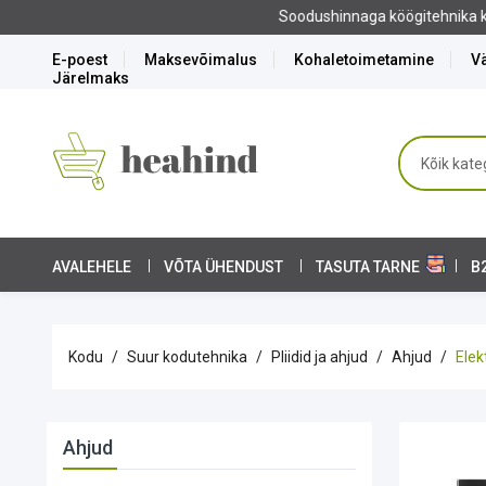
E-poest
Maksevõimalus
Kohaletoimetamine
Vä
Järelmaks
AVALEHELE
VÕTA ÜHENDUST
TASUTA TARNE
B
Kodu
Suur kodutehnika
Pliidid ja ahjud
Ahjud
Elek
Ahjud