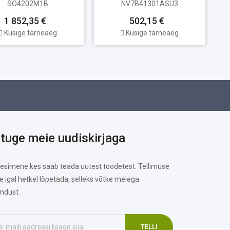
SO4202M1B
NV7B41301ASU3
1 852,35 €
502,15 €
Küsige tarneaeg
Küsige tarneaeg
ituge meie uudiskirjaga
 esimene kes saab teada uutest toodetest. Tellimuse
te igal hetkel lõpetada, selleks võtke meiega
ndust.