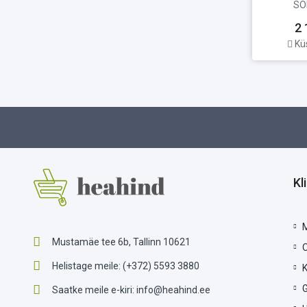
SO
2 
Kü
Kl
Mustamäe tee 6b, Tallinn 10621
Helistage meile:
(+372) 5593 3880
G
Saatke meile e-kiri:
info@heahind.ee