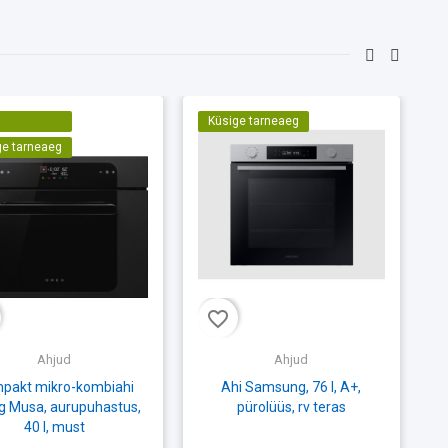
Küsige tarneaeg
ge tarneaeg
favorite_border
fav
Ahjud
Ahjud
pakt mikro-kombiahi
Ahi Samsung, 76 l, A+,
 Musa, aurupuhastus,
pürolüüs, rv teras
40 l, must