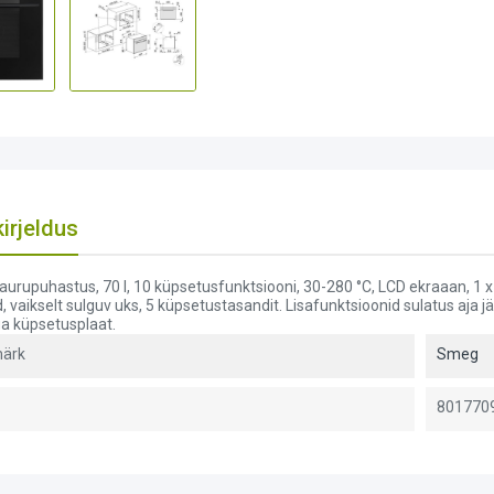
irjeldus
, aurupuhastus, 70 l, 10 küpsetusfunktsiooni, 30-280 °C, LCD ekraaan, 1 
, vaikselt sulguv uks, 5 küpsetustasandit. Lisafunktsioonid sulatus aja j
 küpsetusplaat.
ärk
Smeg
801770