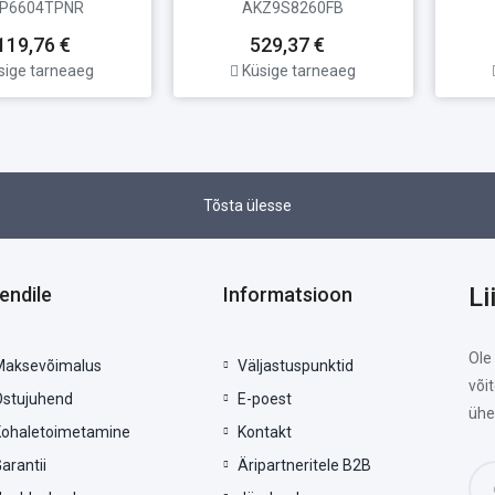
P6604TPNR
AKZ9S8260FB
119,76 €
529,37 €
sige tarneaeg
Küsige tarneaeg
Tõsta ülesse
Li
iendile
Informatsioon
Ole
Maksevõimalus
Väljastuspunktid
või
Ostujuhend
E-poest
ühe
Kohaletoimetamine
Kontakt
arantii
Äripartneritele B2B