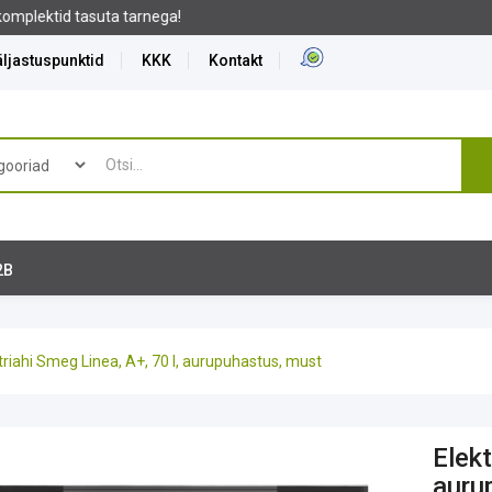
ljastuspunktid
KKK
Kontakt
2B
triahi Smeg Linea, A+, 70 l, aurupuhastus, must
Elekt
auru