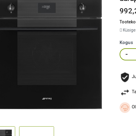
992,
Tooteko
Küsige
Kogus
Ju
Ta
Ol