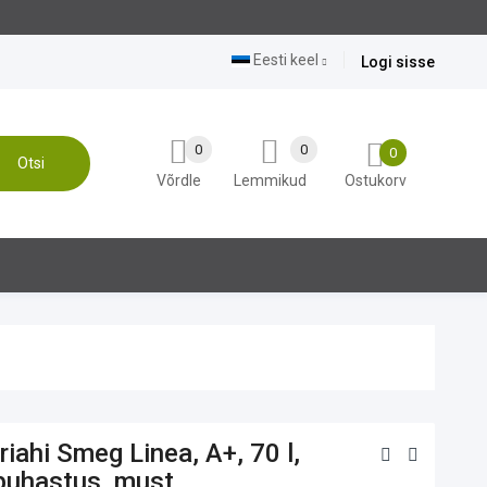
Eesti keel
Logi sisse
0
0
0
Otsi
Võrdle
Lemmikud
Ostukorv
riahi Smeg Linea, A+, 70 l,
puhastus, must