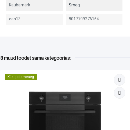
Kaubamärk
Smeg
ean13
8017709276164
8 muud toodet
sama kategoorias:
Küsige tarneaeg