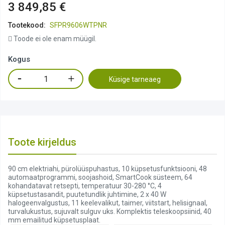
3 849,85 €
Tootekood:
SFPR9606WTPNR
Toode ei ole enam müügil.
Kogus
Küsige tarneaeg
Toote kirjeldus
90 cm elektriahi, pürolüüspuhastus, 10 küpsetusfunktsiooni, 48
automaatprogrammi, soojashoid, SmartCook süsteem, 64
kohandatavat retsepti, temperatuur 30-280 °C, 4
küpsetustasandit, puutetundlik juhtimine, 2 x 40 W
halogeenvalgustus, 11 keelevalikut, taimer, viitstart, helisignaal,
turvalukustus, sujuvalt sulguv uks. Komplektis teleskoopsiinid, 40
mm emailitud küpsetusplaat.