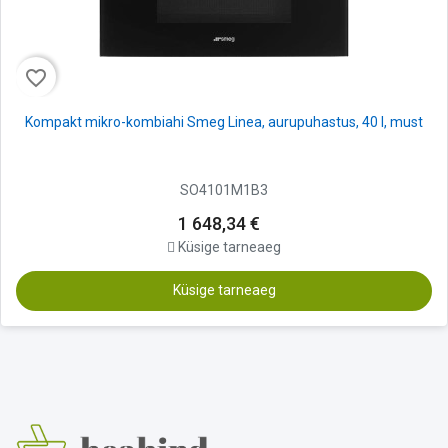
favorite_border
Kompakt mikro-kombiahi Smeg Linea, aurupuhastus, 40 l, must
SO4101M1B3
1 648,34 €
Küsige tarneaeg
Küsige tarneaeg