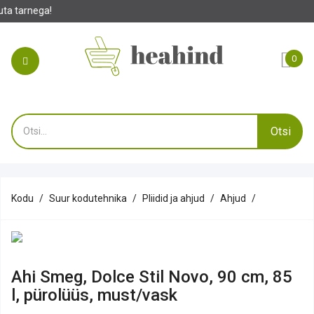
0
Otsi
Kodu
Suur kodutehnika
Pliidid ja ahjud
Ahjud
Ahi Smeg, Dolce Stil Novo, 90 cm, 85
l, pürolüüs, must/vask