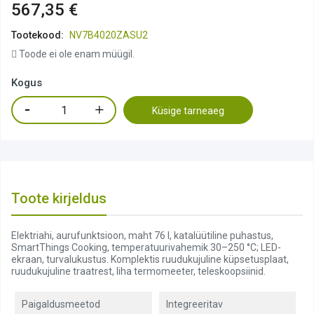
567,35 €
Tootekood:
NV7B4020ZASU2
Toode ei ole enam müügil.
Kogus
Küsige tarneaeg
Toote kirjeldus
Elektriahi, aurufunktsioon, maht 76 l, katalüütiline puhastus,
SmartThings Cooking, temperatuurivahemik 30–250 °C; LED-
ekraan, turvalukustus. Komplektis ruudukujuline küpsetusplaat,
ruudukujuline traatrest, liha termomeeter, teleskoopsiinid.
Paigaldusmeetod
Integreeritav