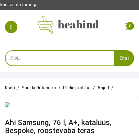
ega!
0
Otsi
Kodu
Suur kodutehnika
Pliidid ja ahjud
Ahjud
Ahi Samsung, 76 l, A+, katalüüs,
Bespoke, roostevaba teras