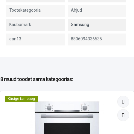
Tootekategooria
Ahjud
Kaubamärk
Samsung
ean13
8806094336535
8 muud toodet
sama kategoorias:
Küsige tarneaeg