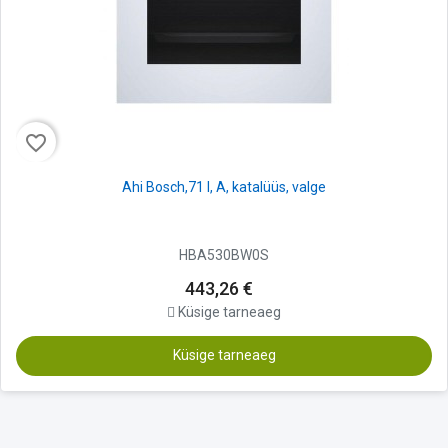
favorite_border
Ahi Bosch,71 l, A, katalüüs, valge
HBA530BW0S
443,26 €
Küsige tarneaeg
Küsige tarneaeg