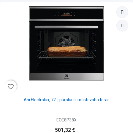
favorite_border
Ahi Electrolux, 72 l, pürolüüs, roostevaba teras
EOE8P38X
501,32 €