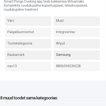
SmartThings Cooking äpp teeb kokkamise lihtsamaks .
Komplektis ruudukujuline küpsetusplaat, teleskoopsiinid,
ruudukujuline traatrest.
Värv
Must
Paigaldusmeetod
Integreeritav
Tootekategooria
Ahjud
Kaubamärk
Samsung
ean13
8806094336528
8 muud toodet
sama kategoorias: