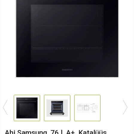
Ahi Samsung, 76 l, A+, Katalüüs,