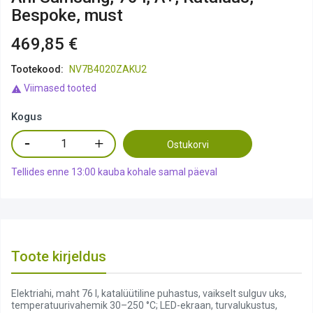
Bespoke, must
469,85 €
Tootekood:
NV7B4020ZAKU2
Viimased tooted

Kogus
Ostukorvi
Tellides enne 13:00 kauba kohale samal päeval
Toote kirjeldus
Elektriahi, maht 76 l, katalüütiline puhastus, vaikselt sulguv uks,
temperatuurivahemik 30–250 °C; LED-ekraan, turvalukustus,