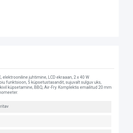
 elektrooniline juhtimine, LCD ekraaan, 2 x 40 W
oiu funktsioon, 5 küpsetustasandit, sujuvalt sulguv uks,
 kivil küpsetamine, BBQ, Air-Fry. Komplektis emailitud 20 mm
rmomeeter.
ritav