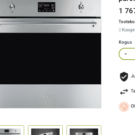
1 76
Tooteko
Küsige
Kogus
Ju
Ta
Ol