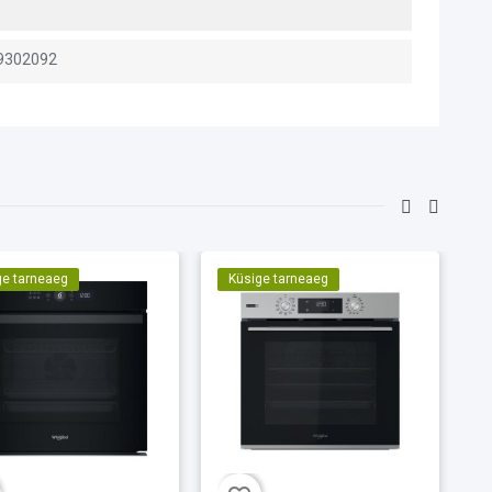
9302092
ge tarneaeg
Küsige tarneaeg