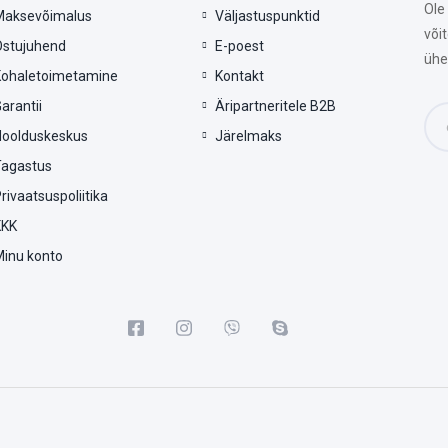
Ole
Maksevõimalus
Väljastuspunktid
või
Ostujuhend
E-poest
ühe
Kohaletoimetamine
Kontakt
arantii
Äripartneritele B2B
Hoolduskeskus
Järelmaks
Tagastus
rivaatsuspoliitika
KKK
Minu konto