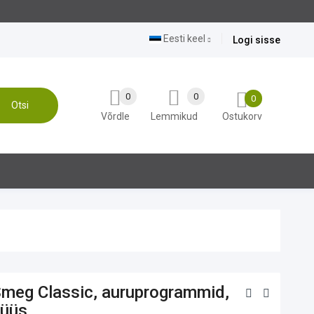
Eesti keel
Logi sisse
0
0
0
Otsi
Võrdle
Lemmikud
Ostukorv
Smeg Classic, auruprogrammid,
lüüs