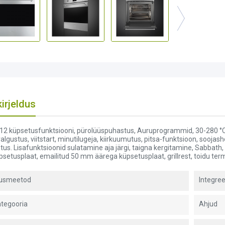
irjeldus
, 12 küpsetusfunktsiooni, pürolüüspuhastus, Auruprogrammid, 30-280 °C,
lgustus, viitstart, minutilugeja, kiirkuumutus, pitsa-funktsioon, soojash
tus. Lisafunktsioonid sulatamine aja järgi, taigna kergitamine, Sabbath,
setusplaat, emailitud 50 mm äärega küpsetusplaat, grillrest, toidu te
dusmeetod
Integree
tegooria
Ahjud