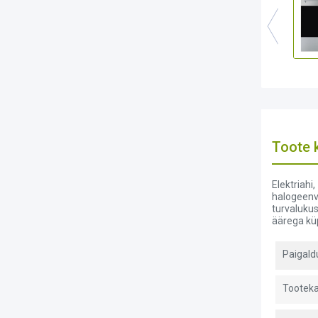
Toote k
Elektriahi
halogeenva
turvalukus
äärega küp
Paigal
Tooteka