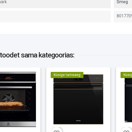
ärk
Smeg
801770
 toodet
sama kategoorias:
Küsige tarneaeg
Küsi