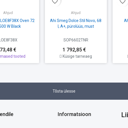
favorite_border
favorite_border
Ahjud
Ahjud
x LOE8F38X Oven 72
Ahi Smeg Dolce Stil Novo, 68
Ah
3500 W Black
l, A+, pürolüüs, must
LOE8F38X
SOP6602TNR
73,48 €
1 792,85 €
imased tooted
Küsige tarneaeg
Tõsta ülesse
Li
iendile
Informatsioon