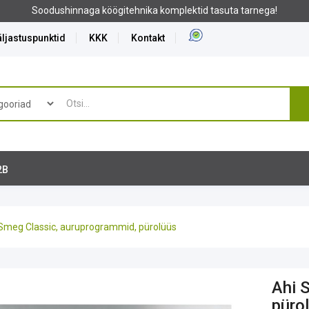
ka komplektid tasuta tarnega!
ljastuspunktid
KKK
Kontakt
2B
Smeg Classic, auruprogrammid, pürolüüs
Ahi 
püro