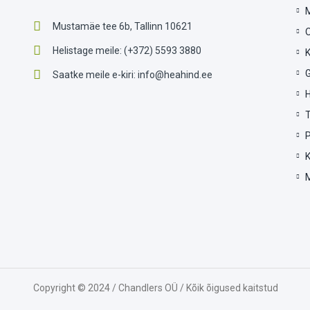
Mustamäe tee 6b, Tallinn 10621
Helistage meile:
(+372) 5593 3880
G
Saatke meile e-kiri:
info@heahind.ee
P
Copyright © 2024 / Chandlers OÜ / Kõik õigused kaitstud