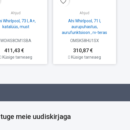
favorite_border
fav
Ahjud
Ahjud
i Whirlpool, 73 l, A+,
Ahi Whirlpool, 71 l,
katalüüs, must
aurupuhastus,
aurufunktsioon , rv-teras
WOI4S8CM1SBA
OMSK58HU1SX
411,43 €
310,87 €
Küsige tarneaeg
Küsige tarneaeg
ituge meie uudiskirjaga