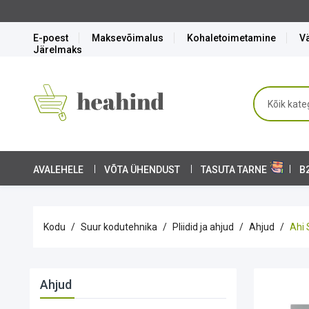
Soodushinnaga köögitehni
E-poest
Maksevõimalus
Kohaletoimetamine
Vä
Järelmaks
AVALEHELE
VÕTA ÜHENDUST
TASUTA TARNE
B
Kodu
Suur kodutehnika
Pliidid ja ahjud
Ahjud
Ahi 
Ahjud