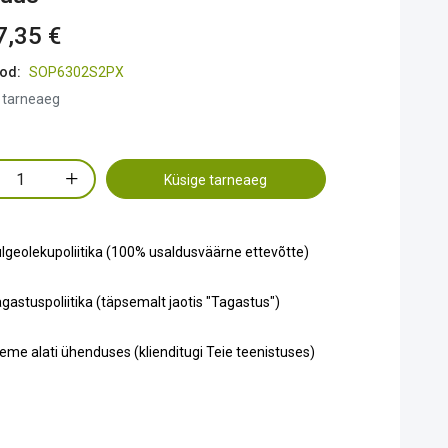
7,35 €
od:
SOP6302S2PX
 tarneaeg
Küsige tarneaeg
lgeolekupoliitika (100% usaldusväärne ettevõtte)
gastuspoliitika (täpsemalt jaotis "Tagastus")
eme alati ühenduses (klienditugi Teie teenistuses)