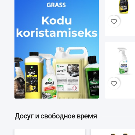
favorite_border
G
M
favorite_border
Досуг и свободное время