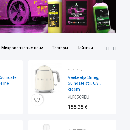
Микроволновые печи
Тостеры
Чайники
Кофемашины
eg,
Espresso kohvimasin
Smeg, 50`ndate stiil,
must
ECF02BLEU
favorite_border
favorite_border
410,35 €
Чайники