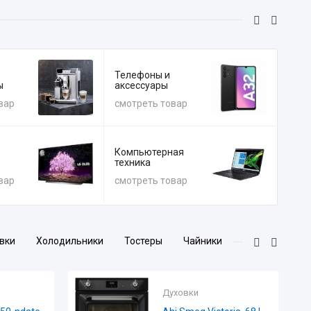
Телефоны и
ы
аксессуары
вар
смотреть товар
Компьютерная
техника
вар
смотреть товар
вки
Холодильники
Тостеры
Чайники
Кухонные смесители