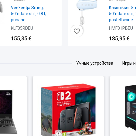
Espresso kohvimasin
Käsimikser Smeg,
meg, 50`ndate stiil,
50`ndate stiil, 250 W,
alge
pastellroheline
BCC12WHMEU
HMF01PGEU
favorite_border
681,14 €
185,95 €
Умные устройства
Игры и