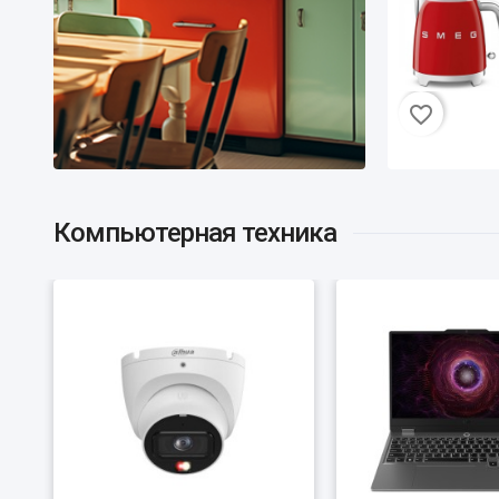
S
v
favorite_border
Компьютерная техника