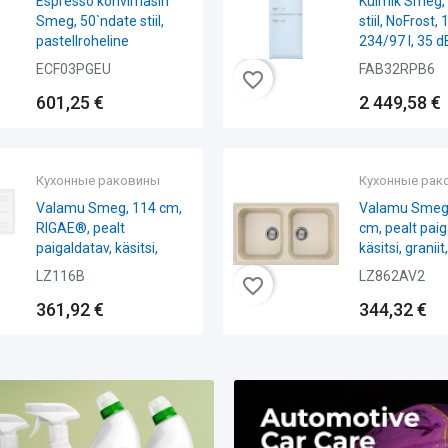
Külmik Smeg, 50-ndate
Ahi Smeg Vi
stiil, NoFrost, 196 cm,
A+, pürolüü
234/97 l, 35 dB,...
must
FAB32RPB6
SOP6900T
favorite_border
2 449,58 €
1 204,75
Кухонные раковины
Винные хо
Valamu Smeg Rigae, 86
Veinikülmi
cm, pealt paigaldatav,
Classic, 82
käsitsi, graniit, kaer
integreerit
alla, 114...
LZ862AV2
CVI338RX
favorite_border
344,32 €
2 772,66