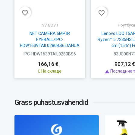
favorite_border
favorite_border
NVR/DVR
Ноутбуки
NET CAMERA 6MP IR
Lenovo LOQ 15A
EYEBALL/IPC-
Ryzen™ 5 7235HS L
HDW1639TAIL0280BS6 DAHUA
cm (15.6") Ful
IPC-HDW1639TAIL0280BS6
83JC00N7
166,16 €
907,12 €
На складе
Последние 

Grass puhastusvahendid
G
"