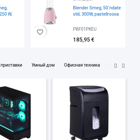
Veekeetja Smeg,
50`ndate stiil, 0,8 l,
punane
KLF05RDEU
favorite_border
favorite_border
155,35 €
 приставки
Умный дом
Офисная техника