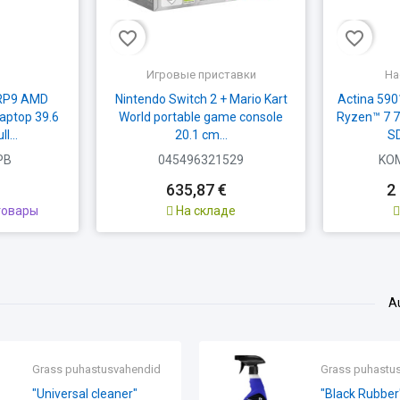
favorite_border
favorite_border
Игровые приставки
На
RP9 AMD
Nintendo Switch 2 + Mario Kart
Actina 59
aptop 39.6
World portable game console
Ryzen™ 7 
l...
20.1 cm...
SD
PB
045496321529
KO
635,87 €
2
товары
На складе
A
rass puhastusvahendid
Grass puhastusvahend
Active Foam Power"
Carwash