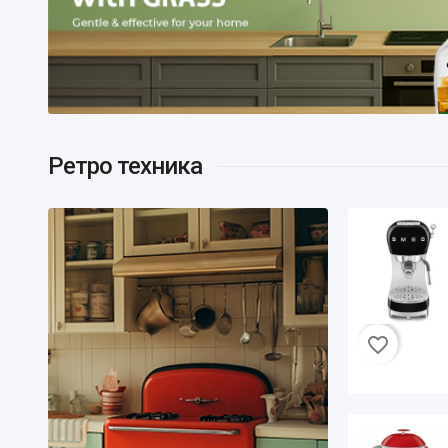
Ретро техника
S
v
favorite_border