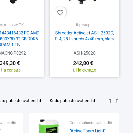
favorite_border
стольные ПК
Шредеры
01443416432 PC AMD
Shredder Activejet ASH-2502C,
7800X3D 32 GB DDR5-
P-4, 28 l, shreds 4x40 mm, black
RAM 1 TB...
MACNGIP0292
ASH-2502C
 349,30 €
242,80 €
На складе
На складе
uto puhestusvahendid
Kodu puhastusvahendid
id
Grass puhastusvahendid
"Universal cleaner"