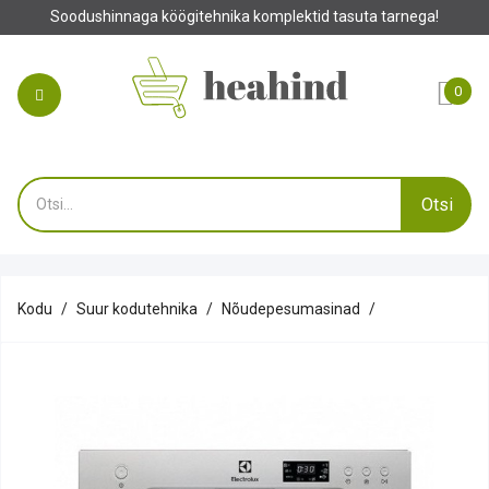
Soodushinnaga köögitehnika komplektid tasuta tarnega!
0
Otsi
Kodu
Suur kodutehnika
Nõudepesumasinad