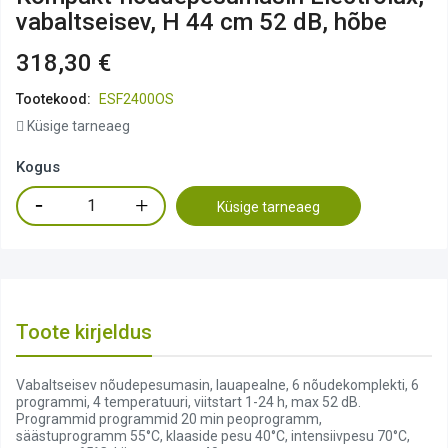
vabaltseisev, H 44 cm 52 dB, hõbe
318,30 €
Tootekood:
ESF2400OS
Küsige tarneaeg
Kogus
Küsige tarneaeg
Toote kirjeldus
Vabaltseisev nõudepesumasin, lauapealne, 6 nõudekomplekti, 6
programmi, 4 temperatuuri, viitstart 1-24 h, max 52 dB.
Programmid programmid 20 min peoprogramm,
säästuprogramm 55°C, klaaside pesu 40°C, intensiivpesu 70°C,