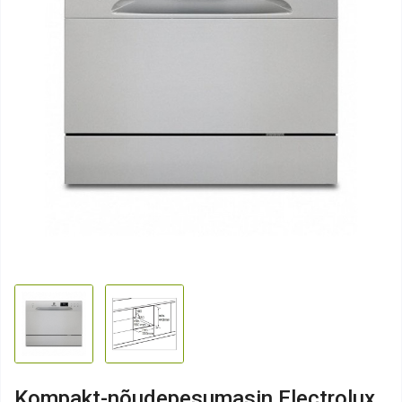
Kompakt-nõudepesumasin Electrolux,