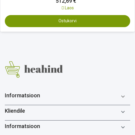
512,69 €
Laos
Ostukorvi
Informatsioon

Kliendile

Informatsioon
