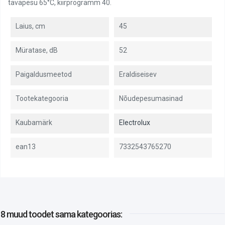
tavapesu 65°C, kiirprogramm 40.
Laius, cm
45
Müratase, dB
52
Paigaldusmeetod
Eraldiseisev
Tootekategooria
Nõudepesumasinad
Kaubamärk
Electrolux
ean13
7332543765270
8 muud toodet
sama kategoorias: