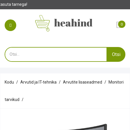
0
Otsi
Kodu
Arvutid ja IT-tehnika
Arvutite lisaseadmed
Monitori
tarvikud