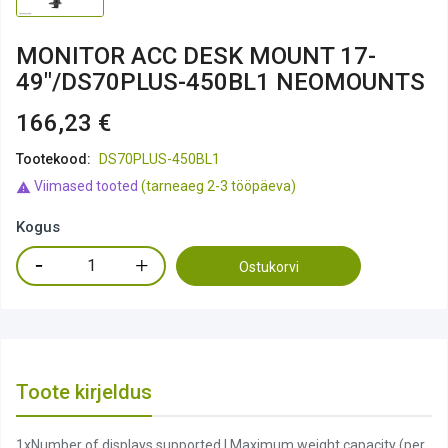
MONITOR ACC DESK MOUNT 17-
49"/DS70PLUS-450BL1 NEOMOUNTS
166,23 €
Tootekood:
DS70PLUS-450BL1
Viimased tooted
(tarneaeg 2-3 tööpäeva)

Kogus
Ostukorvi
Toote kirjeldus
1xNumber of displays supported | Maximum weight capacity (per