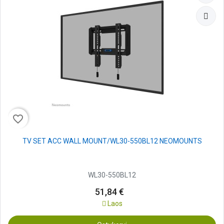
favorite_border
TV SET ACC WALL MOUNT/WL30-550BL12 NEOMOUNTS
WL30-550BL12
51,84 €
Laos